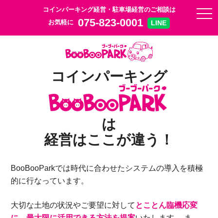
コインパーキング経営・駐車場経営のご相談は
togg
075-823-0001
お気軽に
LINE
コインパーキング
は
経営はここが違う！
BooBooParkでは時代に合わせたシステムの導入を積極
的に行なっています。
大切な土地の状況やご要望に対して
とことん臨機応変
に、最大限に活用できる方法を提案
いたします。
ま