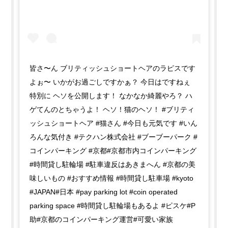
皆さ〜ん ブリティッシュショートヘアのラピスです
よぉ〜 いかがお過ごしですかぁ？ 今日はですねぇ
特別に ヘソを公開します！ なかなか綺麗やろ？ ハ
ゲてんのとちゃうよ！ ヘソ！猫のヘソ！ #ブリティ
ッシュショートヘア #猫さん #今日も元気です #いん
ろんな気付き #テクハン株式会社 #ブーブーパーク #
コインパーキング #京都#京都市内コインパーキング
#時間貸し駐輪場 #駐車違反はあきまへん #京都の美
味しいもの #おすすめ情報 #時間貸し駐車場 #kyoto
#JAPAN#日本 #pay parking lot #coin operated
parking space #時間貸し駐輪場もあるよ #ピスケ#P
助#京都のコインパーキング運営#可愛い家族