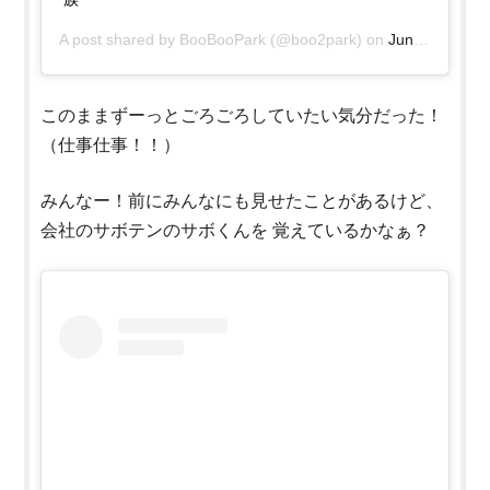
A post shared by
BooBooPark
(@boo2park) on
Jun 16, 2020 at 8:49pm PDT
このままずーっとごろごろしていたい気分だった！
（仕事仕事！！）
みんなー！前にみんなにも見せたことがあるけど、
会社のサボテンのサボくんを
覚えているかなぁ？