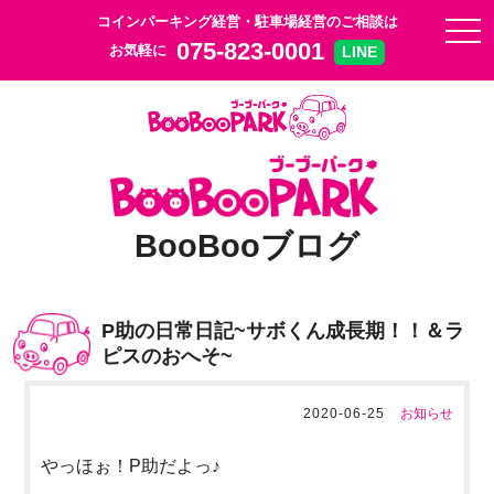
コインパーキング経営・駐車場経営のご相談は
togg
075-823-0001
お気軽に
LINE
BooBooブログ
P助の日常日記~サボくん成長期！！＆ラ
ピスのおへそ~
2020-06-25
お知らせ
やっほぉ！P助だよっ♪