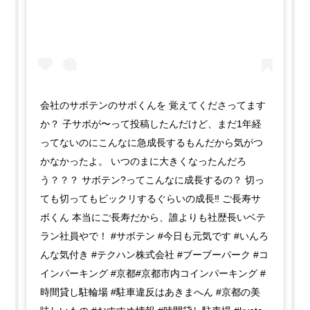
会社のサボテンのサボくんを 覚えてくださってます
か？ 子サボが〜って投稿したんだけど、まだ1年経
ってないのにこんなに急成長するもんだから気がつ
かなかったよ。 いつのまに大きくなったんだろ
う？？？ サボテン?ってこんなに成長するの？ 切っ
ても切ってもビックリするぐらいの成長‼️ ご長寿サ
ボくん 本当にご長寿だから、誰よりも社歴長いベテ
ラン社員やで！ #サボテン #今日も元気です #いんろ
んな気付き #テクハン株式会社 #ブーブーパーク #コ
インパーキング #京都#京都市内コインパーキング #
時間貸し駐輪場 #駐車違反はあきまへん #京都の美