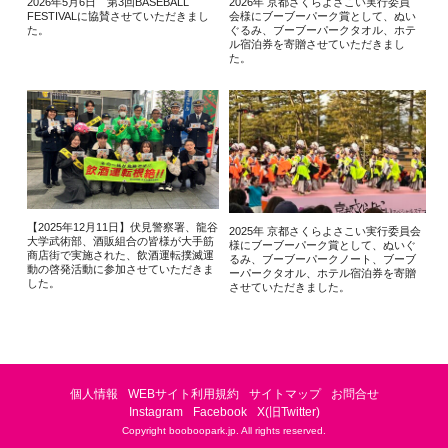
2026年5月6日 第3回BASEBALL
2026年 京都さくらよさこい実行委員
FESTIVALに協賛させていただきまし
会様にブーブーパーク賞として、ぬい
た。
ぐるみ、ブーブーパークタオル、ホテ
ル宿泊券を寄贈させていただきまし
た。
【2025年12月11日】伏見警察署、龍谷
2025年 京都さくらよさこい実行委員会
大学武術部、酒販組合の皆様が大手筋
様にブーブーパーク賞として、ぬいぐ
商店街で実施された、飲酒運転撲滅運
るみ、ブーブーパークノート、ブーブ
動の啓発活動に参加させていただきま
ーパークタオル、ホテル宿泊券を寄贈
した。
させていただきました。
個人情報
WEBサイト利用規約
サイトマップ
お問合せ
Instagram
Facebook
X(旧Twitter)
Copyright booboopark.jp. All rights reserved.