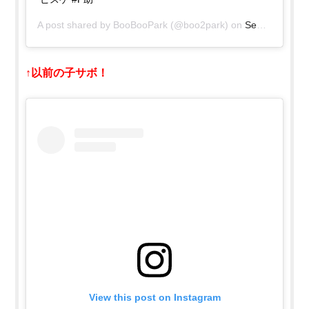
A post shared by
BooBooPark
(@boo2park) on
Sep 23, 2019 at 11:17pm PDT
↑以前の子サボ！
View this post on Instagram