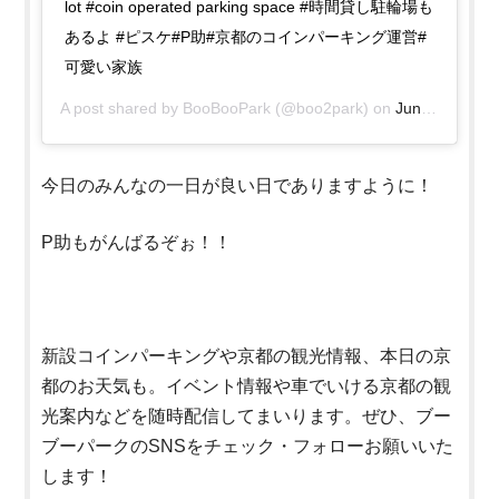
lot #coin operated parking space #時間貸し駐輪場も
あるよ #ピスケ#P助#京都のコインパーキング運営#
可愛い家族
A post shared by
BooBooPark
(@boo2park) on
Jun 22, 2020 at 4:01pm PDT
今日のみんなの一日が良い日でありますように！
P助もがんばるぞぉ！！
新設コインパーキングや京都の観光情報、本日の京
都のお天気も。イベント情報や車でいける京都の観
光案内などを随時配信してまいります。ぜひ、ブー
ブーパークのSNSをチェック・フォローお願いいた
します！