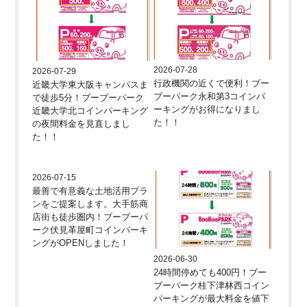
2026-07-28
2026-07-29
行政機関の近くで便利！ブー
近畿大学東大阪キャンパスま
ブーパーク永和第3コインパ
で徒歩5分！ブーブーパーク
ーキングがお得になりまし
近畿大学北コインパーキング
た！！
の夜間料金を見直しまし
た！！
2026-07-15
最善で有意義な土地活用プラ
ンをご提案します。大手筋商
店街も徒歩圏内！ブーブーパ
ーク伏見革屋町コインパーキ
ングがOPENしました！
2026-06-30
24時間停めても400円！ブー
ブーパーク桂下津林西コイン
パーキングが最大料金を値下