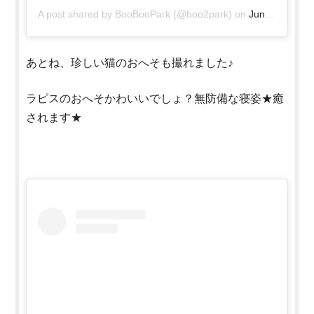
A post shared by
BooBooPark
(@boo2park) on
Jun 24, 2020 at 1:45am PDT
あとね、珍しい猫のおへそも撮れました♪
ラピスのおへそかわいいでしょ？無防備な寝姿★癒
されます★